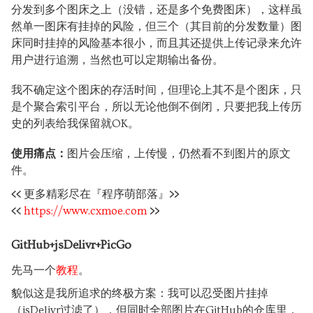
分发到多个图床之上（没错，还是多个免费图床），这样虽
然单一图床有挂掉的风险，但三个（其目前的分发数量）图
床同时挂掉的风险基本很小，而且其还提供上传记录来允许
用户进行追溯，当然也可以定期输出备份。
我不确定这个图床的存活时间，但理论上其不是个图床，只
是个聚合索引平台，所以无论他倒不倒闭，只要把我上传历
史的列表给我保留就OK。
使用痛点：
图片会压缩，上传慢，仍然看不到图片的原文
件。
<<
更多精彩尽在『程序萌部落』
>>
<<
https://www.cxmoe.com
>>
GitHub+jsDelivr+PicGo
先马一个
教程
。
貌似这是我所追求的终极方案：我可以忍受图片挂掉
（jsDelivr过滤了），但同时全部图片在GitHub的仓库里，