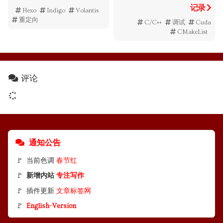
记录
Hexo
Indigo
Volantis
重定向
C/C++
调试
Cuda
CMakeList
评论
通知公告
🚩 当前色调
春节红
🚩
新增内站
专注写作
🚩 插件更新
文章标签网
🚩
English-Version